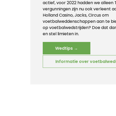
actief, voor 2022 hadden we alleen 
vergunningen zijn nu ook verleent 
Holland Casino, Jacks, Circus om
voetbalweddenschappen aan te bied
op voetbalwedstrijden? Doe dat dan
en stel limieten in.
Wedtips →
Informatie over voetbalwe