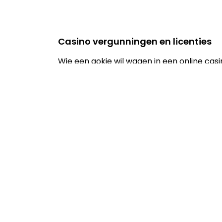
Casino vergunningen en licenties
Wie een gokje wil wagen in een online ca
dag namelijk ontzettend veel casino’s teg
niet altijd de beste keuze. Waarom niet? O
en/of licentie. Wanneer dit wel het geval i
Lees meer over casino vergunningen