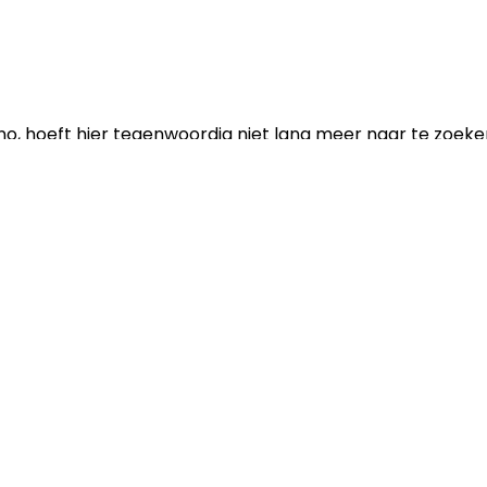
sino, hoeft hier tegenwoordig niet lang meer naar te zoe
en. Sommige mensen registreren zich bij het eerste beste 
mdat niet alle casino’s even betrouwbaar zijn. Niet ieder
s, kun je er over het algemeen veilig een gokje wagen.
 en licenties →