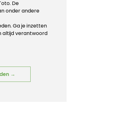
Toto. De
aan onder andere
en. Ga je inzetten
 altijd verantwoord
dden →