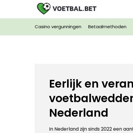
Casino vergunningen
Betaalmethoden
Eerlijk en ver
voetbalwedden
Nederland
In Nederland zijn sinds 2022 een a