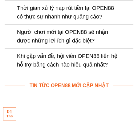
Quy trình đăng ký và kích hoạt tài
khoản OPEN88 diễn ra ra sao?
Thời gian xử lý nạp rút tiền tại
OPEN88 có thực sự nhanh như quảng
cáo?
Người chơi mới tại OPEN88 sẽ nhận
được những lợi ích gì đặc biệt?
Khi gặp vấn đề, hội viên OPEN88 liên
hệ hỗ trợ bằng cách nào hiệu quả
nhất?
TIN TỨC OPEN88 MỚI CẬP NHẬT