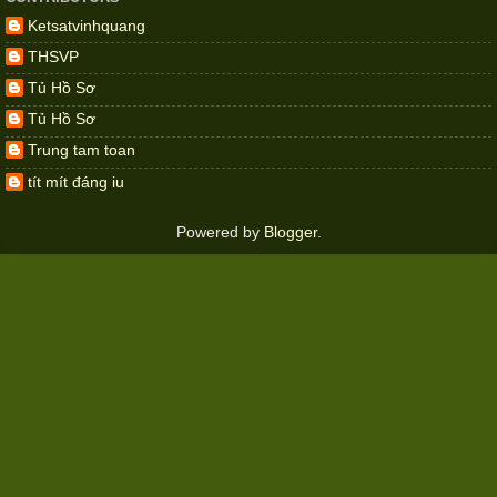
Ketsatvinhquang
THSVP
Tủ Hồ Sơ
Tủ Hồ Sơ
Trung tam toan
tít mít đáng iu
Powered by
Blogger
.