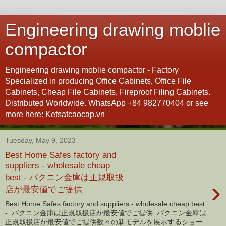
Engineering drawing moblie
compactor
Engineering drawing moblie compactor - Factory
Specialized in producing Office Cabinets, Office File
Cabinets, Cheap File Cabinets, Fireproof Filing Cabinets.
Distributed Worldwide. WhatsApp +84 982770404 or see
more here: Ketsatcaocap.vn
Tuesday, May 9, 2023
Best Home Safes factory and
suppliers - wholesale cheap
best - バクニン金庫は正規取扱
›
店が最安値でご提供
Best Home Safes factory and suppliers - wholesale cheap best
- バクニン金庫は正規取扱店が最安値でご提供 バクニン金庫は
正規取扱店が最安値でご提供数々の新モデルを展示するショー