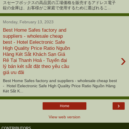
スセーフボックスの高品質の工場価格を販売するアドレス電子
錠の金庫は、お客様がご家庭で使用するために選ばれるこ...
Monday, February 13, 2023
Best Home Safes factory and
suppliers - wholesale cheap
best - Hotel Eelectronic Safe
High Quality Price Ratio‎ Nguồn
›
Hàng Két Sắt Khách Sạn Giá
Rẻ Tại Thanh Hoá - Tuyển đại
lý bán két sắt đặt theo yêu cầu
giá ưu đãi
Best Home Safes factory and suppliers - wholesale cheap best
- Hotel Eelectronic Safe High Quality Price Ratio‎ Nguồn Hàng
Két Sắt K...
›
Home
View web version
CONTRIBUTORS