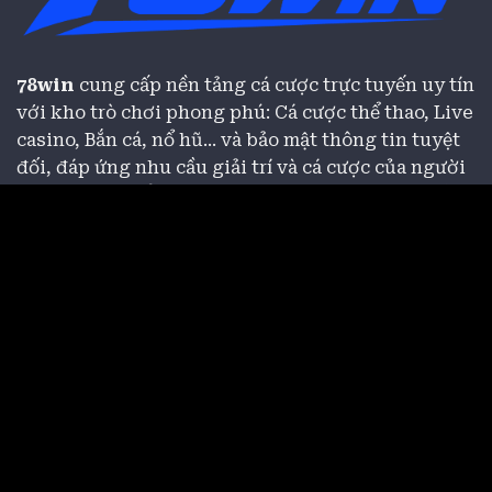
78win
cung cấp nền tảng cá cược trực tuyến uy tín
với kho trò chơi phong phú: Cá cược thể thao, Live
casino, Bắn cá, nổ hũ... và bảo mật thông tin tuyệt
đối, đáp ứng nhu cầu giải trí và cá cược của người
chơi. 78WIN nổi bật với các chương trình khuyến
mãi hấp dẫn và dịch vụ khách hàng chuyên
nghiệp, giúp người chơi tận hưởng trải nghiệm cá
cược trực tuyến hiện đại.
VỀ CHÚNG TÔI
Giới Thiệu