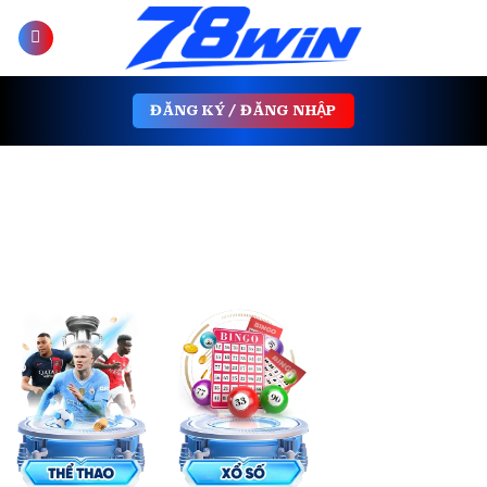
Bỏ
qua
nội
dung
ĐĂNG KÝ / ĐĂNG NHẬP