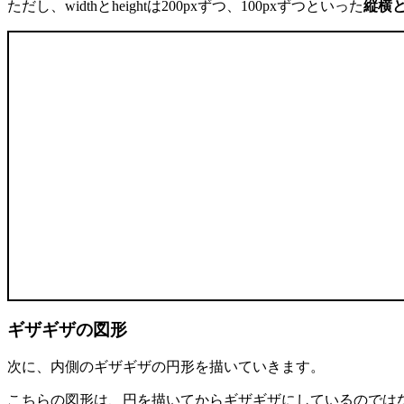
ただし、widthとheightは200pxずつ、100pxずつといった
縦横
ギザギザの図形
次に、内側のギザギザの円形を描いていきます。
こちらの図形は、円を描いてからギザギザにしているのでは