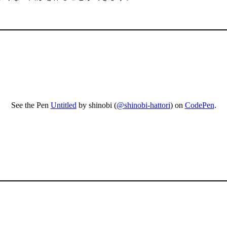
See the Pen
Untitled
by shinobi (
@shinobi-hattori
) on
CodePen
.