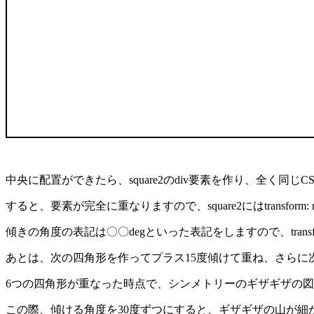
中央に配置ができたら、square2のdiv要素を作り、全く同じ
すると、要素が完全に重なりますので、square2にはtransform:
傾きの角度の表記は〇〇degといった表記をしますので、transfrom
あとは、次の四角形を作ってプラス15度傾けて重ね、さらに
6つの四角形が重なった時点で、シンメトリーのギザギザの
この際、傾ける角度を30度ずつにすると、ギザギザの山が細