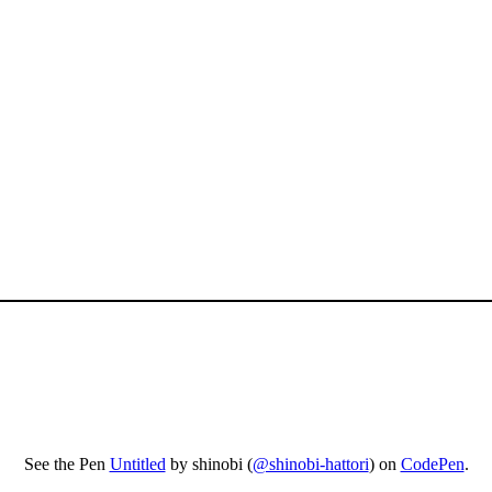
See the Pen
Untitled
by shinobi (
@shinobi-hattori
) on
CodePen
.