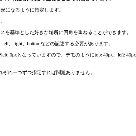
で四角形になるように指定します。
す。
ば、circleクラスを基準とした好きな場所に四角を重ねることができます。
の下にtop、left、right、bottomなどの記述する必要があります。
x、一番左がleft: 0pxとなっていますので、デモのようにtop: 40px
なので、それぞれ一つずつ指定すれば問題ありません。