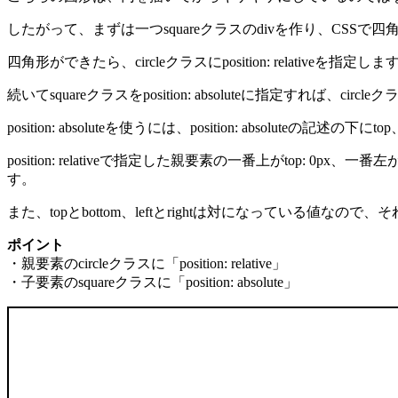
したがって、まずは一つsquareクラスのdivを作り、CSS
四角形ができたら、circleクラスにposition: relativeを指定しま
続いてsquareクラスをposition: absoluteに指定すれ
position: absoluteを使うには、position: absoluteの記述
position: relativeで指定した親要素の一番上がtop: 0p
す。
また、topとbottom、leftとrightは対になっている値
ポイント
・親要素のcircleクラスに「position: relative」
・子要素のsquareクラスに「position: absolute」