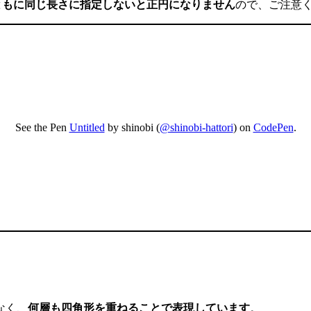
ともに同じ長さに指定しないと正円になりません
ので、ご注意
See the Pen
Untitled
by shinobi (
@shinobi-hattori
) on
CodePen
.
なく、
何層も四角形を重ねることで表現しています
。